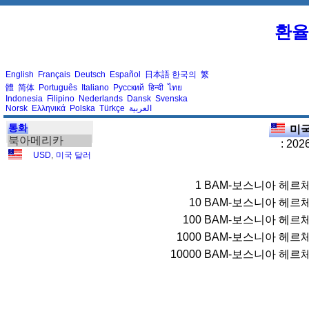
환율
English
Français
Deutsch
Español
日本語
한국의
繁
體
简体
Português
Italiano
Русский
हिन्दी
ไทย
Indonesia
Filipino
Nederlands
Dansk
Svenska
Norsk
Ελληνικά
Polska
Türkçe
العربية
통화
미국
북아메리카
: 202
USD
,
미국 달러
1
BAM-보스니아 헤르체 
10
BAM-보스니아 헤르체 
100
BAM-보스니아 헤르체 
1000
BAM-보스니아 헤르체 
10000
BAM-보스니아 헤르체 