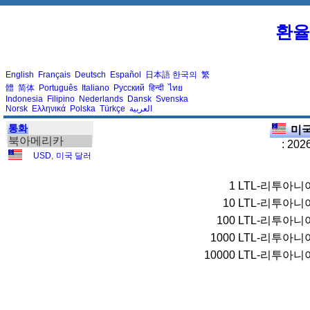
환율
English
Français
Deutsch
Español
日本語
한국의
繁
體
简体
Português
Italiano
Русский
हिन्दी
ไทย
Indonesia
Filipino
Nederlands
Dansk
Svenska
Norsk
Ελληνικά
Polska
Türkçe
العربية
통화
미국
북아메리카
: 202
USD
,
미국 달러
1
LTL-리투아니
10
LTL-리투아니
100
LTL-리투아니
1000
LTL-리투아니
10000
LTL-리투아니