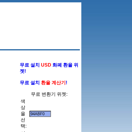
무료 설치
USD
화폐 환율 위
젯!
무료 설치
환율 계산기
!
무료 변환기 위젯:
색
상
을
선
택: