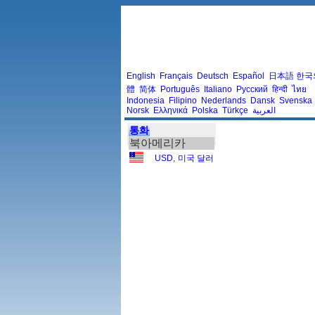
English
Français
Deutsch
Español
日本語
한국
體
简体
Português
Italiano
Русский
हिन्दी
ไทย
Indonesia
Filipino
Nederlands
Dansk
Svenska
Norsk
Ελληνικά
Polska
Türkçe
العربية
통화
북아메리카
USD
,
미국 달러