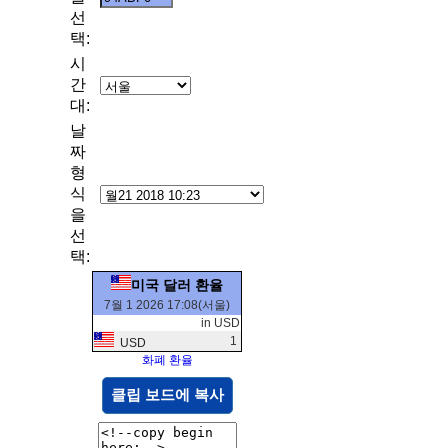
선
택:
시
간
대:
날
짜
형
식
을
선
택:
미국 달러 환율
7월 1 2026 17:08(서울)
in USD
1
USD
화폐 환율
클립 보드에 복사