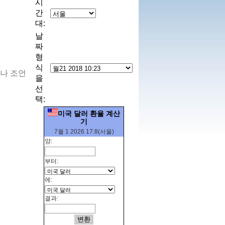
시
간
대:
날
짜
형
식
이나 조언
을
선
택:
미국 달러 환율 계산
기
7월 1 2026 17:8(서울)
양:
부터:
에:
결과: