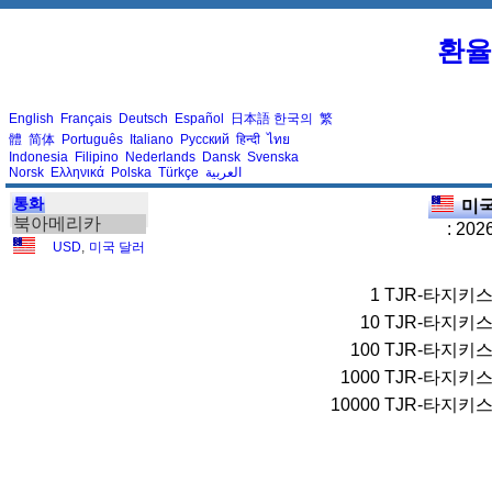
환율
English
Français
Deutsch
Español
日本語
한국의
繁
體
简体
Português
Italiano
Русский
हिन्दी
ไทย
Indonesia
Filipino
Nederlands
Dansk
Svenska
Norsk
Ελληνικά
Polska
Türkçe
العربية
통화
미국
북아메리카
: 202
USD
,
미국 달러
1
TJR-타지키
10
TJR-타지키
100
TJR-타지키
1000
TJR-타지키
10000
TJR-타지키