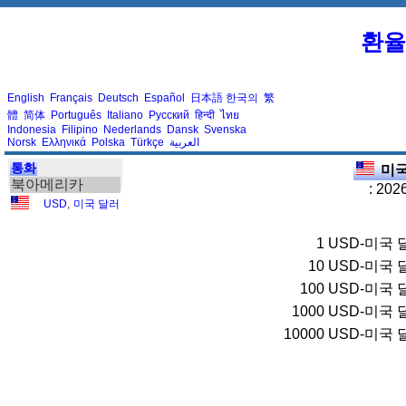
환율
English
Français
Deutsch
Español
日本語
한국의
繁
體
简体
Português
Italiano
Русский
हिन्दी
ไทย
Indonesia
Filipino
Nederlands
Dansk
Svenska
Norsk
Ελληνικά
Polska
Türkçe
العربية
통화
미국
북아메리카
: 202
USD
,
미국 달러
1
USD-미국 
10
USD-미국 
100
USD-미국 
1000
USD-미국 
10000
USD-미국 