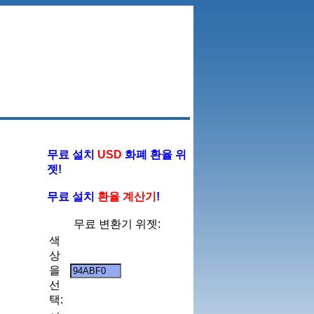
무료 설치
USD
화폐 환율 위
젯!
무료 설치
환율 계산기
!
무료 변환기 위젯:
색
상
을
선
택: