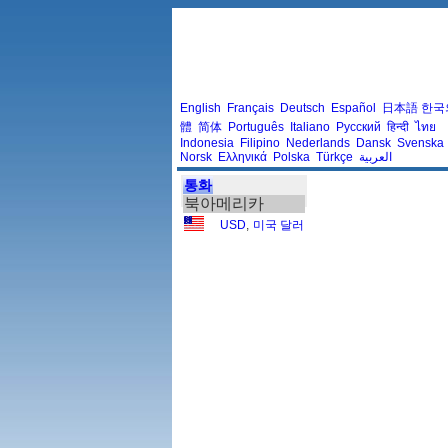
English
Français
Deutsch
Español
日本語
한국
體
简体
Português
Italiano
Русский
हिन्दी
ไทย
Indonesia
Filipino
Nederlands
Dansk
Svenska
Norsk
Ελληνικά
Polska
Türkçe
العربية
통화
북아메리카
USD
,
미국 달러