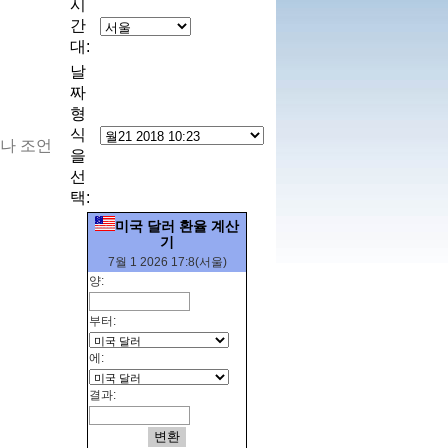
시
간
대:
날
짜
형
식
이나 조언
을
선
택:
미국 달러 환율 계산
기
7월 1 2026 17:8(서울)
양:
부터:
에:
결과: