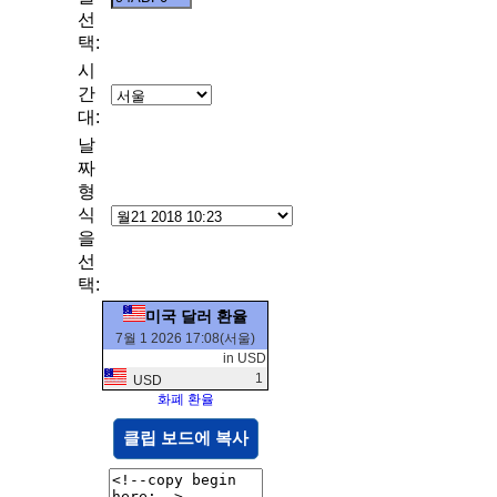
선
택:
시
간
대:
날
짜
형
식
을
선
택:
미국 달러 환율
7월 1 2026 17:08(서울)
in USD
1
USD
화폐 환율
클립 보드에 복사