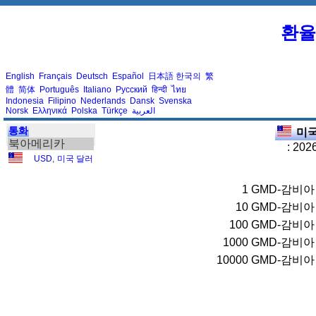
환율
English
Français
Deutsch
Español
日本語
한국의
繁
體
简体
Português
Italiano
Русский
हिन्दी
ไทย
Indonesia
Filipino
Nederlands
Dansk
Svenska
Norsk
Ελληνικά
Polska
Türkçe
العربية
통화
미국
북아메리카
: 202
USD
,
미국 달러
1
GMD-감비아 D
10
GMD-감비아 D
100
GMD-감비아 D
1000
GMD-감비아 D
10000
GMD-감비아 D