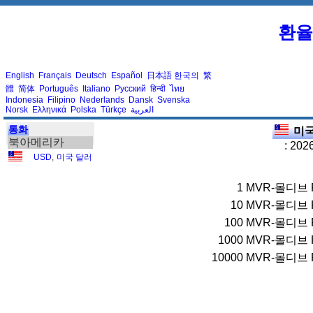
환율
English
Français
Deutsch
Español
日本語
한국의
繁
體
简体
Português
Italiano
Русский
हिन्दी
ไทย
Indonesia
Filipino
Nederlands
Dansk
Svenska
Norsk
Ελληνικά
Polska
Türkçe
العربية
통화
미국
북아메리카
: 202
USD
,
미국 달러
1
MVR-몰디브 R
10
MVR-몰디브 R
100
MVR-몰디브 R
1000
MVR-몰디브 R
10000
MVR-몰디브 R