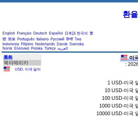
환율
English
Français
Deutsch
Español
日本語
한국의
繁
體
简体
Português
Italiano
Русский
हिन्दी
ไทย
Indonesia
Filipino
Nederlands
Dansk
Svenska
Norsk
Ελληνικά
Polska
Türkçe
العربية
통화
미국
북아메리카
: 202
USD
,
미국 달러
1
USD-미국 
10
USD-미국 
100
USD-미국 
1000
USD-미국 
10000
USD-미국 