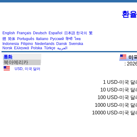
환율
English
Français
Deutsch
Español
日本語
한국의
繁
體
简体
Português
Italiano
Русский
हिन्दी
ไทย
Indonesia
Filipino
Nederlands
Dansk
Svenska
Norsk
Ελληνικά
Polska
Türkçe
العربية
통화
미국
북아메리카
: 202
USD
,
미국 달러
1
USD-미국 달
10
USD-미국 달
100
USD-미국 달
1000
USD-미국 달
10000
USD-미국 달