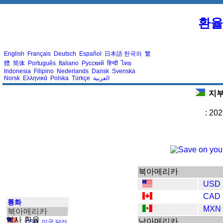
환율
English
Français
Deutsch
Español
日本語
한국의
繁
體
简体
Português
Italiano
Русский
हिन्दी
ไทย
Indonesia
Filipino
Nederlands
Dansk
Svenska
Norsk
Ελληνικά
Polska
Türkçe
العربية
지부
: 20
북아메리카
USD
CAD
통화
MXN
북아메리카
역사 환율
남아메리카
USD
,
미국 달러