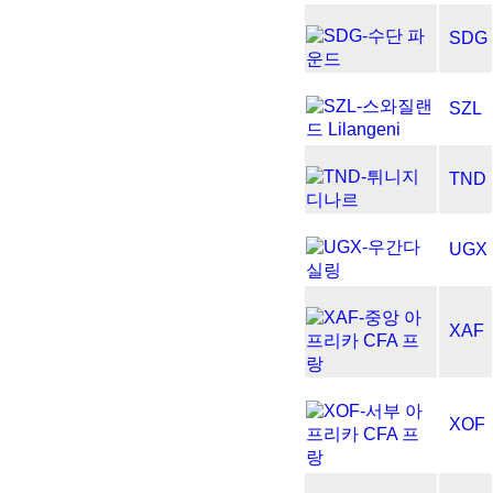
SDG
SZL
TND
UGX
XAF
XOF