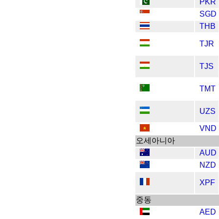
PKR
SGD
THB
TJR
TJS
TMT
UZS
VND
오세아니아
AUD
NZD
XPF
중동
AED