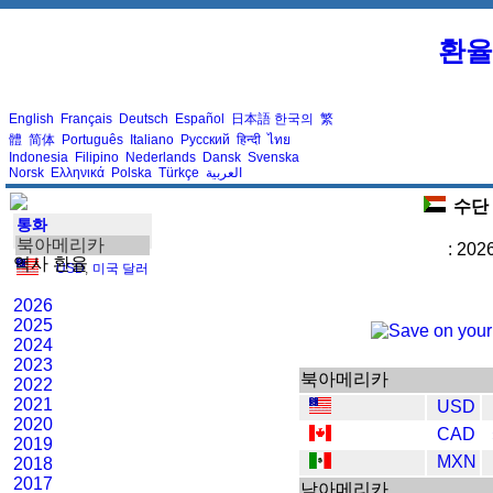
환율
English
Français
Deutsch
Español
日本語
한국의
繁
體
简体
Português
Italiano
Русский
हिन्दी
ไทย
Indonesia
Filipino
Nederlands
Dansk
Svenska
Norsk
Ελληνικά
Polska
Türkçe
العربية
수단 
통화
북아메리카
: 202
역사 환율
USD
,
미국 달러
2026
2025
2024
2023
북아메리카
2022
2021
USD
2020
CAD
2019
MXN
2018
2017
남아메리카