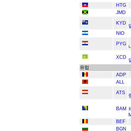
HTG
JMD
KYD
NIO
PYG
XCD
​​유럽
ADP
ALL
ATS
BAM
M
BEF
BGN