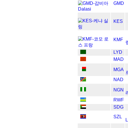
GMD
KES
KMF
LYD
MAD
MGA
NAD
NGN
RWF
SDG
SZL
L