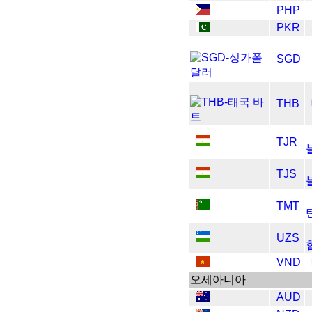
PHP
PKR
SGD
THB
TJR
TJS
TMT
UZS
VND
오세아니아
AUD