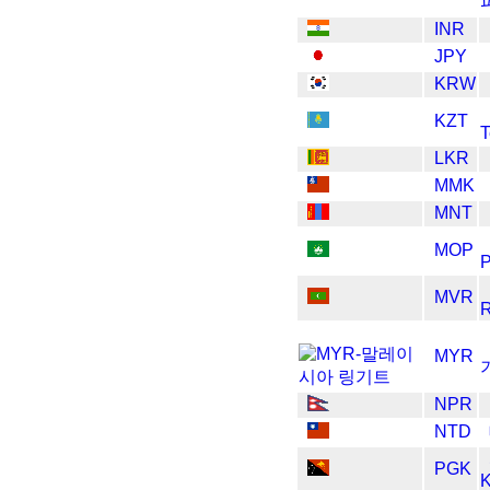
INR
JPY
KRW
KZT
T
LKR
MMK
MNT
MOP
P
MVR
R
MYR
NPR
NTD
PGK
K