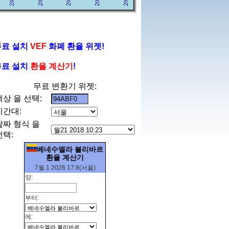
무료 설치
VEF
화폐 환율 위젯!
무료 설치
환율 계산기
!
무료 변환기 위젯:
색상 을 선택:
시간대:
날짜 형식 을
선택:
베네수엘라 볼리바르
환율 계산기
7월 1 2026 17:8(서울)
양:
부터:
에: