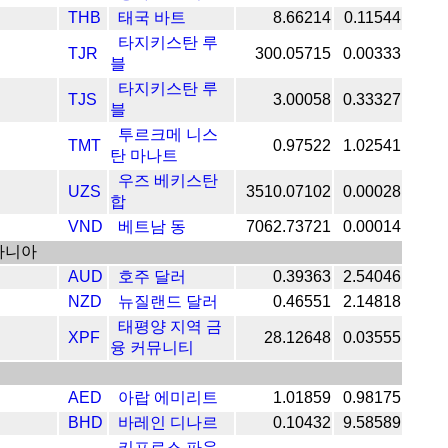
THB
태국 바트
8.66214
0.11544
타지키스탄 루
TJR
300.05715
0.00333
블
타지키스탄 루
TJS
3.00058
0.33327
블
투르크메 니스
TMT
0.97522
1.02541
탄 마나트
우즈 베키스탄
UZS
3510.07102
0.00028
합
VND
베트남 동
7062.73721
0.00014
아니아
AUD
호주 달러
0.39363
2.54046
NZD
뉴질랜드 달러
0.46551
2.14818
태평양 지역 금
XPF
28.12648
0.03555
융 커뮤니티
AED
아랍 에미리트
1.01859
0.98175
BHD
바레인 디나르
0.10432
9.58589
키프로스 파운