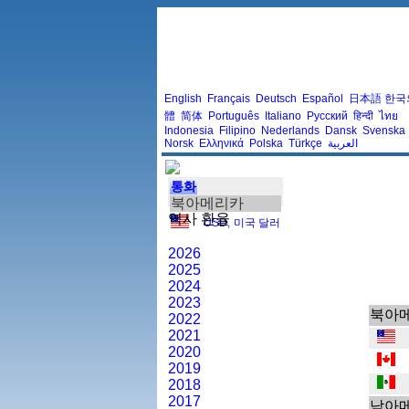
English
Français
Deutsch
Español
日本語
한국
體
简体
Português
Italiano
Русский
हिन्दी
ไทย
Indonesia
Filipino
Nederlands
Dansk
Svenska
Norsk
Ελληνικά
Polska
Türkçe
العربية
통화
북아메리카
역사 환율
USD
,
미국 달러
2026
2025
2024
2023
북아
2022
2021
2020
2019
2018
2017
남아