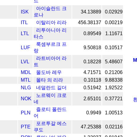
드
아이슬란드 크
ISK
34.13889
0.02929
로나
ITL
이탈리아 리라
456.38137
0.00219
리투아니아 리
LTL
0.89549
1.11671
타스
룩셈부르크 프
LUF
9.50818
0.10517
랑
라트비아어 라
M
LVL
0.18228
5.48607
트
MDL
몰도바 레우
4.71571
0.21206
MTL
몰타 의 리라
0.10118
9.88338
NLG
네덜란드 길더
0.51942
1.92522
노르웨이 크로
NOK
2.65101
0.37721
환
네
즐로티 폴란드
PLN
0.9949
1.00513
어
포르투갈 에스
PTE
47.25388
0.02116
쿠도