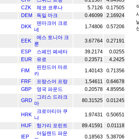
CZK
체코 코루나
5.7126
0.17505
DEM
독일 마크
0.46099
2.16924
덴마크어 크로
DKK
1.74806
0.57206
네
에스 토니아 크
EEK
3.67764
0.27191
룬
ESP
스페인 페세타
39.2174
0.0255
EUR
유로
0.23571
4.2425
핀란드어 마르
FIM
1.40143
0.71356
카
FRF
프랑스어 프랑
1.54611
0.64678
GBP
영국 파운드
0.20578
4.85956
그리스 드라크
GRD
80.31525
0.01245
마
크로아티아 쿠
HRK
1.97431
0.50651
나
HUF
헝가리 포린트
89.41591
0.01118
아일랜드 파운
IEP
0.18563
5.38706