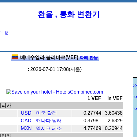
환율 , 통화 변환기
의
繁
베네수엘라 볼리바르(VEF)
화폐 환율
: 2026-07-01 17:08(서울)
1 VEF
in VEF
메리카
USD
미국 달러
0.27744
3.60438
CAD
캐나다 달러
0.37981
2.6329
MXN
멕시코 페소
4.77469
0.20944
메리카