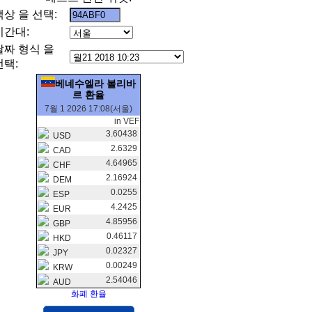
색상 을 선택:
시간대:
날짜 형식 을
선택:
베네수엘라 볼리바
르 환율
7월 1 2026 17:08(서울)
in VEF
3.60438
USD
2.6329
CAD
4.64965
CHF
2.16924
DEM
0.0255
ESP
4.2425
EUR
4.85956
GBP
0.46117
HKD
0.02327
JPY
0.00249
KRW
2.54046
AUD
화폐 환율