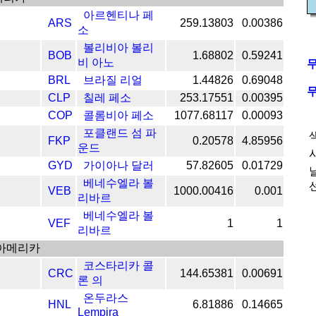
아르헨티나 페
ARS
259.13803
0.00386
소
볼리비아 볼리
BOB
1.68802
0.59241
비 아노
BRL
브라질 리얼
1.44826
0.69048
CLP
칠레 페소
253.17551
0.00395
COP
콜롬비아 페소
1077.68117
0.00093
포클랜드 섬 파
FKP
0.20578
4.85956
운드
GYD
가이아나 달러
57.82605
0.01729
베네수엘라 볼
VEB
1000.00416
0.001
리바르
베네수엘라 볼
VEF
1
1
리바르
아메리카
코스타리카 콜
CRC
144.65381
0.00691
론 의
온두라스
HNL
6.81886
0.14665
Lempira