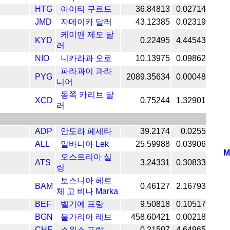
HTG
아이티 구르드
36.84813
0.02714
JMD
자메이카 달러
43.12385
0.02319
케이맨 제도 달
KYD
0.22495
4.44543
러
NIO
니카라과 오로
10.13975
0.09862
파라과이 과라
PYG
2089.35634
0.00048
니어
동쪽 카리브 달
XCD
0.75244
1.32901
러
ADP
안도라 페세타
39.2174
0.0255
ALL
알바니아 Lek
25.59988
0.03906
M
오스트리아 실
ATS
3.24331
0.30833
링
보스니아 헤르
BAM
0.46127
2.16793
체 고 비나 Marka
BEF
벨기에 프랑
9.50818
0.10517
BGN
불가리아 레브
458.60421
0.00218
CHF
스위스 프랑
0.21507
4.64965