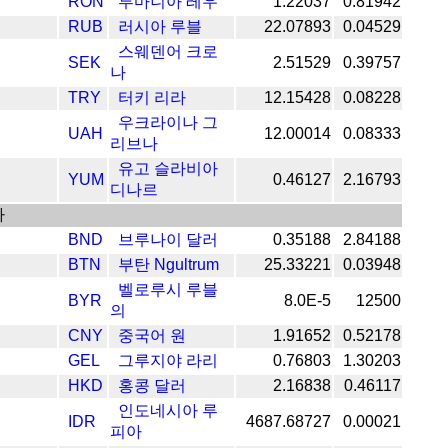
RON
루마니아 레우
1.22037
0.81942
RUB
러시아 루블
22.07893
0.04529
스웨덴어 크로
SEK
2.51529
0.39757
나
TRY
터키 리라
12.15428
0.08228
우크라이나 그
UAH
12.00014
0.08333
리브나
유고 슬라비아
YUM
0.46127
2.16793
디나르
아
BND
브루나이 달러
0.35188
2.84188
BTN
부탄 Ngultrum
25.33221
0.03948
벨로루시 루블
BYR
8.0E-5
12500
의
CNY
중국어 원
1.91652
0.52178
GEL
그루지야 라리
0.76803
1.30203
HKD
홍콩 달러
2.16838
0.46117
인도네시아 루
IDR
4687.68727
0.00021
피아