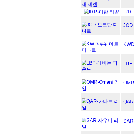
IRR
JOD
KW
LBP
OM
QAR
SAR