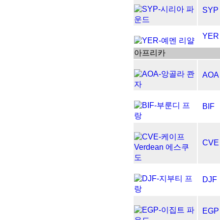
SYP
YER
아프리카
AOA
BIF
CVE
DJF
EGP