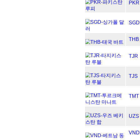
PKR
SGD
THB
TJR
TJS
TMT
UZS
VND