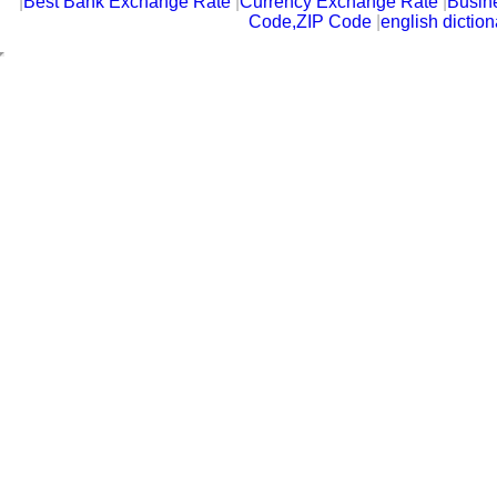
|
Best Bank Exchange Rate
|
Currency Exchange Rate
|
Busin
Code,ZIP Code
|
english diction