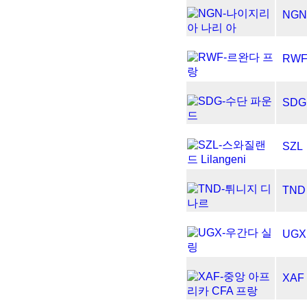
NGN
RW
SDG
SZL
TND
UGX
XAF