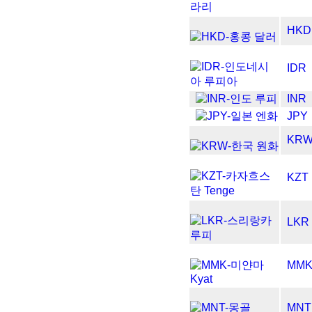
HKD
IDR
INR
JPY
KR
KZT
LKR
MM
MNT