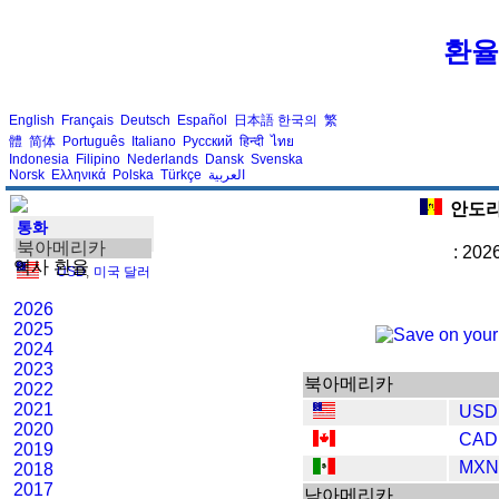
환율
English
Français
Deutsch
Español
日本語
한국의
繁
體
简体
Português
Italiano
Русский
हिन्दी
ไทย
Indonesia
Filipino
Nederlands
Dansk
Svenska
Norsk
Ελληνικά
Polska
Türkçe
العربية
안도라
통화
북아메리카
: 202
역사 환율
USD
,
미국 달러
2026
2025
2024
2023
북아메리카
2022
2021
USD
2020
CAD
2019
MXN
2018
2017
남아메리카