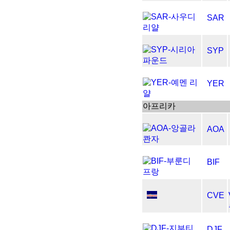
SAR
SYP
YER
아프리카
AOA
BIF
CVE
DJF