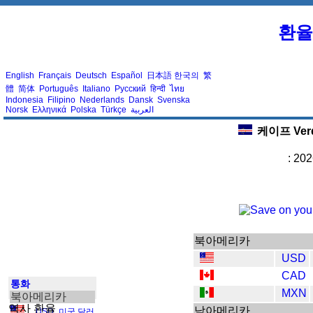
환율
English
Français
Deutsch
Español
日本語
한국의
繁
體
简体
Português
Italiano
Русский
हिन्दी
ไทย
Indonesia
Filipino
Nederlands
Dansk
Svenska
Norsk
Ελληνικά
Polska
Türkçe
العربية
케이프 Ver
: 20
북아메리카
USD
CAD
통화
MXN
북아메리카
역사 환율
남아메리카
USD
,
미국 달러