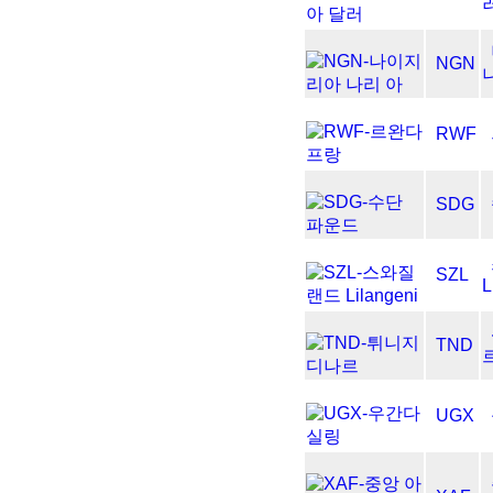
NGN
RWF
SDG
SZL
L
TND
UGX