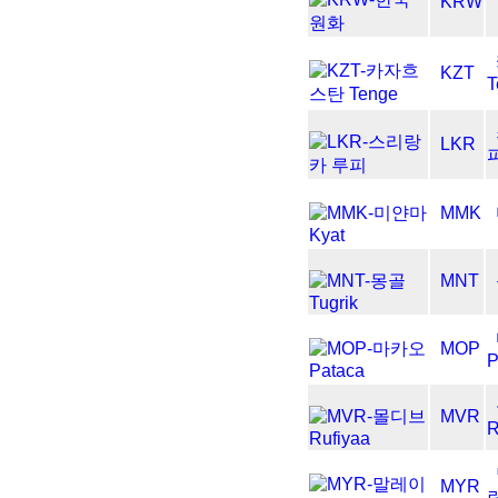
KRW
KZT
T
LKR
MMK
MNT
MOP
P
MVR
R
MYR