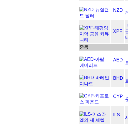
NZD
XPF
중동
AED
BHD
CYP
ILS