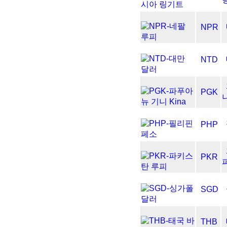
NPR
NTD
PGK
니
PHP
PKR
SGD
THB