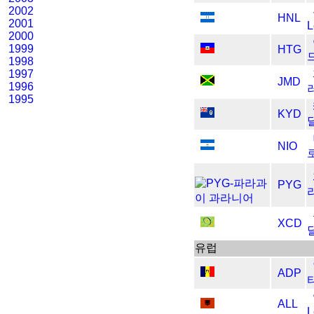
2002
HNL
2001
L
2000
1999
HTG
1998
1997
JMD
1996
1995
KYD
NIO
PYG
XCD
​​유럽
ADP
ALL
L