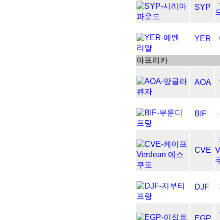
SYP
YER
아프리카
AOA
BIF
CVE
V
DJF
EGP