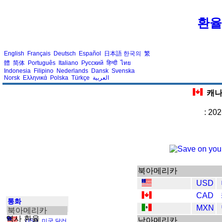
환율
English
Français
Deutsch
Español
日本語
한국의
繁
體
简体
Português
Italiano
Русский
हिन्दी
ไทย
Indonesia
Filipino
Nederlands
Dansk
Svenska
Norsk
Ελληνικά
Polska
Türkçe
العربية
캐나
: 20
북아메리카
USD
CAD
통화
MXN
북아메리카
역사 환율
남아메리카
USD
,
미국 달러