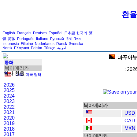
환율
English
Français
Deutsch
Español
日本語
한국의
繁
體
简体
Português
Italiano
Русский
हिन्दी
ไทย
Indonesia
Filipino
Nederlands
Dansk
Svenska
Norsk
Ελληνικά
Polska
Türkçe
العربية
파푸아뉴 
통화
북아메리카
: 202
역사 환율
USD
,
미국 달러
2026
2025
2024
2023
북아메리카
2022
2021
USD
2020
CAD
2019
MXN
2018
2017
남아메리카