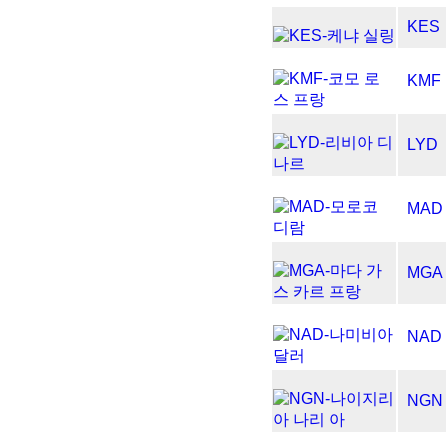
KES
KMF
LYD
MAD
MGA
NAD
NGN