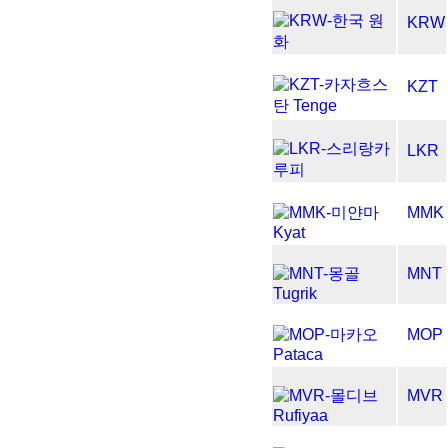
KRW
KZT
LKR
MMK
MNT
MOP
MVR