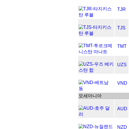
TJR
TJS
TMT
UZS
VND
오세아니아
AUD
NZD