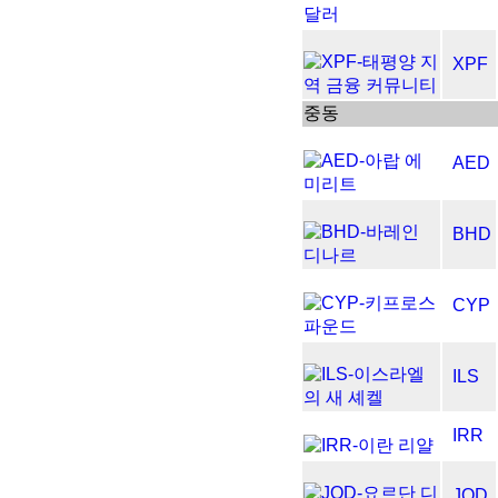
XPF
중동
AED
BHD
CYP
ILS
IRR
JOD