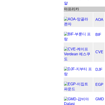
아프리카
AOA
BIF
CVE
DJF
EGP
GMD