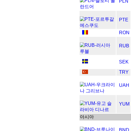
PLN
PTE
RON
RUB
SEK
TRY
UAH
YUM
아시아
BND