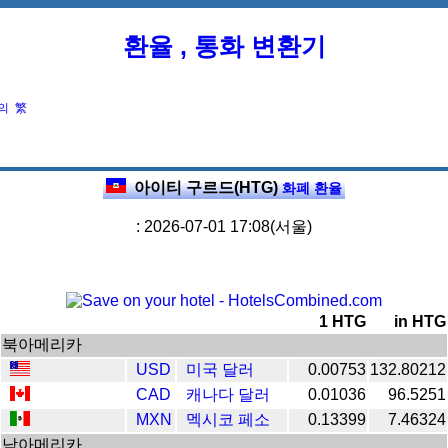
환율 , 통화 변환기
의
繁
아이티 구르드(HTG)
화폐 환율
: 2026-07-01 17:08(서울)
1 HTG
in HTG
북아메리카
USD
미국 달러
0.00753
132.80212
CAD
캐나다 달러
0.01036
96.5251
MXN
멕시코 페소
0.13399
7.46324
남아메리카