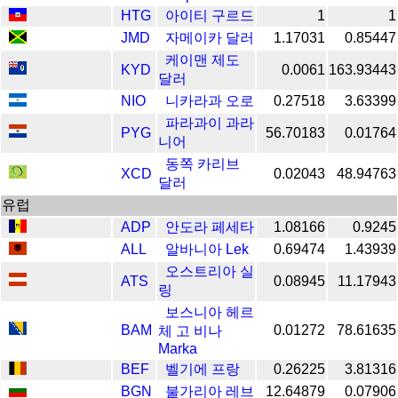
HTG
아이티 구르드
1
1
JMD
자메이카 달러
1.17031
0.85447
케이맨 제도
KYD
0.0061
163.93443
달러
NIO
니카라과 오로
0.27518
3.63399
파라과이 과라
PYG
56.70183
0.01764
니어
동쪽 카리브
XCD
0.02043
48.94763
달러
​​유럽
ADP
안도라 페세타
1.08166
0.9245
ALL
알바니아 Lek
0.69474
1.43939
오스트리아 실
ATS
0.08945
11.17943
링
보스니아 헤르
BAM
0.01272
78.61635
체 고 비나
Marka
BEF
벨기에 프랑
0.26225
3.81316
BGN
불가리아 레브
12.64879
0.07906