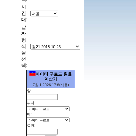
시
간
대:
날
짜
형
식
을
선
택:
아이티 구르드 환율
계산기
7월 1 2026 17:8(서울)
양:
부터:
에:
결과: