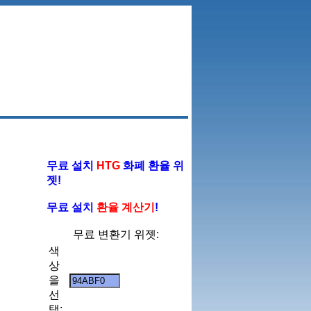
무료 설치
HTG
화폐 환율 위
젯!
무료 설치
환율 계산기
!
무료 변환기 위젯:
색
상
을
선
택: