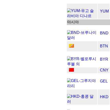
YUM
아시아
BND
BTN
BYR
CNY
GEL
HKD