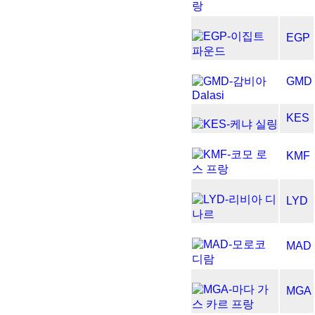
EGP
GMD
KES
KMF
LYD
MAD
MGA