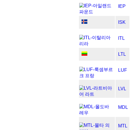
IEP
ISK
ITL
LTL
LUF
LVL
MDL
MTL