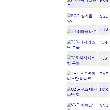
PKR
SGD
THB
TJR
TJS
TMT
UZS
VND