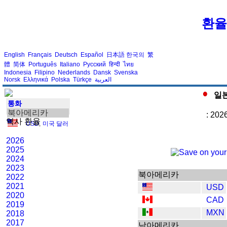
환율
English
Français
Deutsch
Español
日本語
한국의
繁
體
简体
Português
Italiano
Русский
हिन्दी
ไทย
Indonesia
Filipino
Nederlands
Dansk
Svenska
Norsk
Ελληνικά
Polska
Türkçe
العربية
일본
통화
북아메리카
: 202
역사 환율
USD
,
미국 달러
2026
2025
2024
2023
북아메리카
2022
2021
USD
2020
CAD
2019
MXN
2018
2017
남아메리카