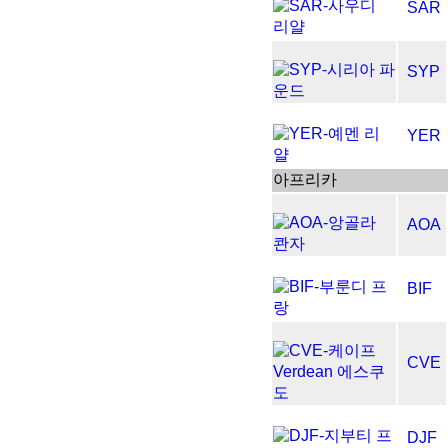
SAR
SYP
YER
아프리카
AOA
BIF
CVE
DJF