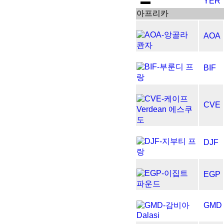
YER
아프리카
AOA
BIF
CVE
DJF
EGP
GMD