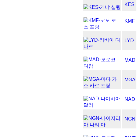
KES
KMF
LYD
MAD
MGA
NAD
NGN