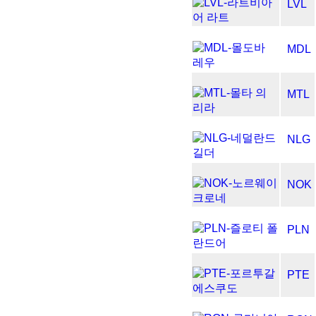
LVL
MDL
MTL
NLG
NOK
PLN
PTE