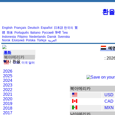
환율
English
Français
Deutsch
Español
日本語
한국의
繁
體
简体
Português
Italiano
Русский
हिन्दी
ไทย
Indonesia
Filipino
Nederlands
Dansk
Svenska
Norsk
Ελληνικά
Polska
Türkçe
العربية
예멘
통화
북아메리카
: 202
역사 환율
USD
,
미국 달러
2026
2025
2024
2023
북아메리카
2022
2021
USD
2020
CAD
2019
MXN
2018
2017
남아메리카