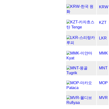
KRW
KZT
LKR
MMK
MNT
MOP
MVR