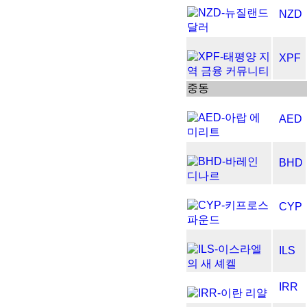
NZD
XPF
중동
AED
BHD
CYP
ILS
IRR