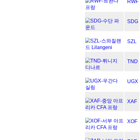
RWF
SDG
SZL
TND
UGX
XAF
XOF