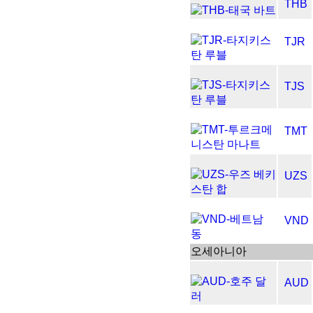
THB
TJR
TJS
TMT
UZS
VND
오세아니아
AUD