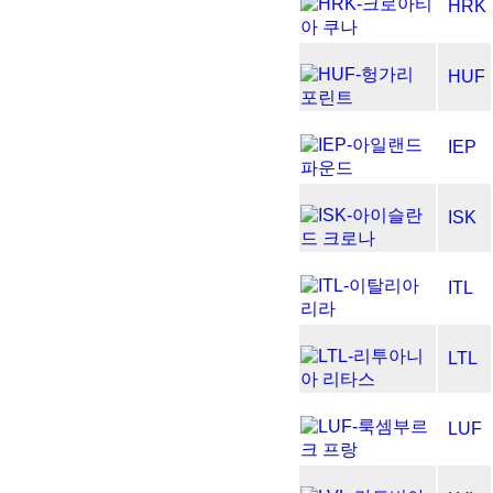
HRK
HUF
IEP
ISK
ITL
LTL
LUF