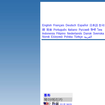
English
Français
Deutsch
Español
日本語
한국
體
简体
Português
Italiano
Русский
हिन्दी
ไทย
Indonesia
Filipino
Nederlands
Dansk
Svenska
Norsk
Ελληνικά
Polska
Türkçe
العربية
통화
북아메리카
역사 환율
USD
,
미국 달러