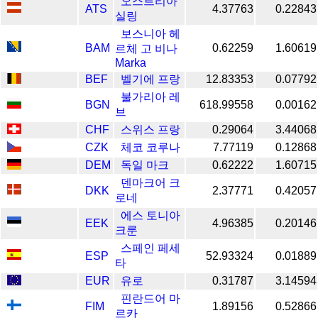
오스트리아
ATS
4.37763
0.22843
실링
보스니아 헤
BAM
0.62259
1.60619
르체 고 비나
Marka
BEF
벨기에 프랑
12.83353
0.07792
불가리아 레
BGN
618.99558
0.00162
브
CHF
스위스 프랑
0.29064
3.44068
CZK
체코 코루나
7.77119
0.12868
DEM
독일 마크
0.62222
1.60715
덴마크어 크
DKK
2.37771
0.42057
로네
에스 토니아
EEK
4.96385
0.20146
크룬
스페인 페세
ESP
52.93324
0.01889
타
EUR
유로
0.31787
3.14594
핀란드어 마
FIM
1.89156
0.52866
르카