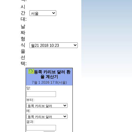
시
간
대:
날
짜
형
식
을
선
택:
동쪽 카리브 달러 환
율 계산기
7월 1 2026 17:8(서울)
양:
부터:
에:
결과: