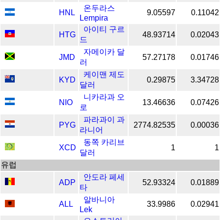
온두라스
HNL
9.05597
0.11042
Lempira
아이티 구르
HTG
48.93714
0.02043
드
자메이카 달
JMD
57.27178
0.01746
러
케이맨 제도
KYD
0.29875
3.34728
달러
니카라과 오
NIO
13.46636
0.07426
로
파라과이 과
PYG
2774.82535
0.00036
라니어
동쪽 카리브
XCD
1
1
달러
​​유럽
안도라 페세
ADP
52.93324
0.01889
타
알바니아
ALL
33.9986
0.02941
Lek