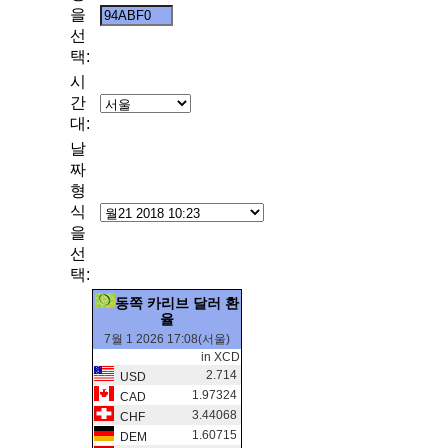
을
선
택:
시
간
대:
날
짜
형
식
을
선
택:
동쪽 카리브 달러 환
율
7월 1 2026 17:08(서울)
in XCD
2.714
USD
1.97324
CAD
3.44068
CHF
1.60715
DEM