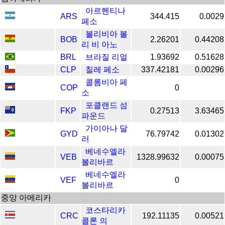
아르헨티나
ARS
344.415
0.0029
페소
볼리비아 볼
BOB
2.26201
0.44208
리 비 아노
BRL
브라질 리얼
1.93692
0.51628
CLP
칠레 페소
337.42181
0.00296
콜롬비아 페
COP
0
소
포클랜드 섬
FKP
0.27513
3.63465
파운드
가이아나 달
GYD
76.79742
0.01302
러
베네수엘라
VEB
1328.99632
0.00075
볼리바르
베네수엘라
VEF
0
볼리바르
중앙 아메리카
코스타리카
CRC
192.11135
0.00521
콜론 의