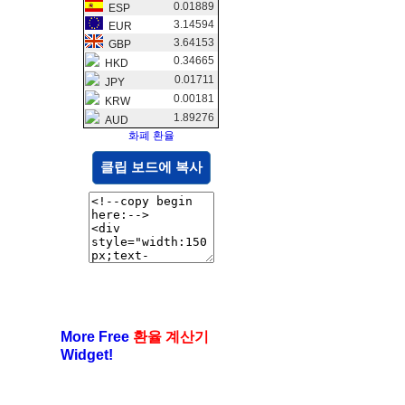
0.01889
ESP
3.14594
EUR
3.64153
GBP
0.34665
HKD
0.01711
JPY
0.00181
KRW
1.89276
AUD
화폐 환율
클립 보드에 복사
More Free
환율 계산기
Widget!