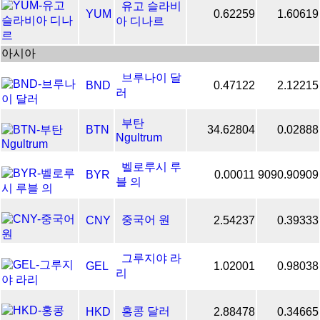
유고 슬라비
YUM
0.62259
1.60619
아 디나르
아시아
브루나이 달
BND
0.47122
2.12215
러
부탄
BTN
34.62804
0.02888
Ngultrum
벨로루시 루
BYR
0.00011
9090.90909
블 의
중국어 원
CNY
2.54237
0.39333
그루지야 라
GEL
1.02001
0.98038
리
홍콩 달러
HKD
2.88478
0.34665