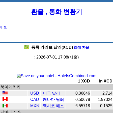
환율 , 통화 변환기
의
繁
동쪽 카리브 달러(XCD)
화폐 환율
: 2026-07-01 17:08(서울)
1 XCD
in XCD
북아메리카
USD
미국 달러
0.36846
2.714
CAD
캐나다 달러
0.50678
1.97324
MXN
멕시코 페소
6.55718
0.1525
남아메리카