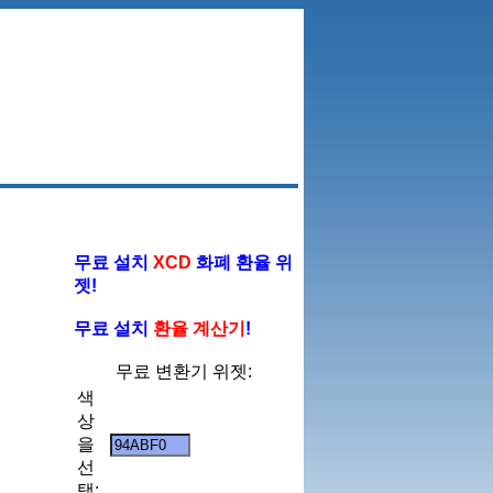
무료 설치
XCD
화폐 환율 위
젯!
무료 설치
환율 계산기
!
무료 변환기 위젯:
색
상
을
선
택: