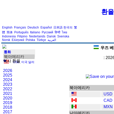
환율
English
Français
Deutsch
Español
日本語
한국의
繁
體
简体
Português
Italiano
Русский
हिन्दी
ไทย
Indonesia
Filipino
Nederlands
Dansk
Svenska
Norsk
Ελληνικά
Polska
Türkçe
العربية
우즈 베
통화
북아메리카
: 202
역사 환율
USD
,
미국 달러
2026
2025
2024
2023
북아메리카
2022
2021
USD
2020
CAD
2019
MXN
2018
2017
남아메리카