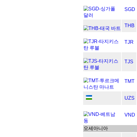
SGD
THB
TJR
TJS
TMT
UZS
VND
오세아니아