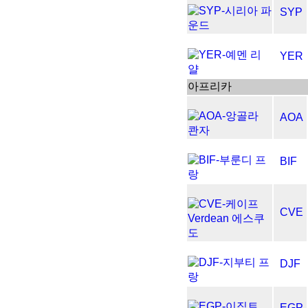
SYP
YER
아프리카
AOA
BIF
CVE
DJF
EGP