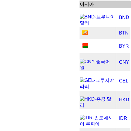
아시아
BND
BTN
BYR
CNY
GEL
HKD
IDR