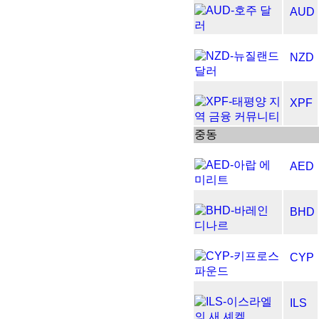
AUD
NZD
XPF
중동
AED
BHD
CYP
ILS