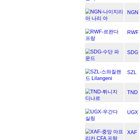
NGN
RWF
SDG
SZL
TND
UGX
XAF