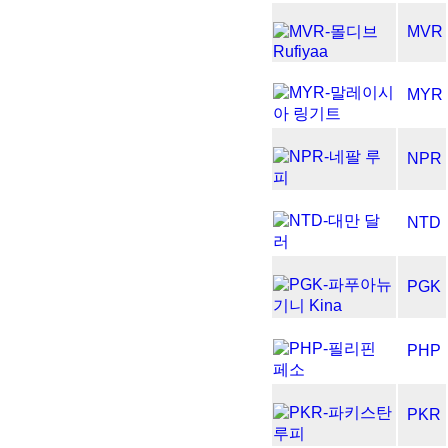
MVR
MYR
NPR
NTD
PGK
PHP
PKR